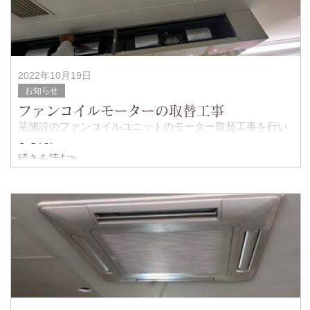
2022年10月19日
お知らせ
ファンコイルモーターの取替工事
某施設のファンコイルユニットのモーター取替工事を行い
ました。
続きを読む>
正面から見てこちら側、
このモーターが回らないとの事で新しいモーターの入れ替
えを行います。
モーターは両方交換が必須とのことで後ろから側